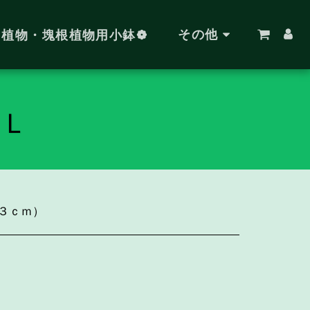
その他
肉植物・塊根植物用小鉢❁
Ｌ
３ｃｍ）