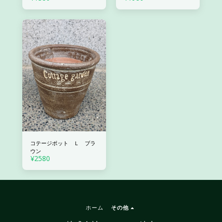
コテージポット Ｌ ブラ
ウン
¥
2580
ホーム
その他